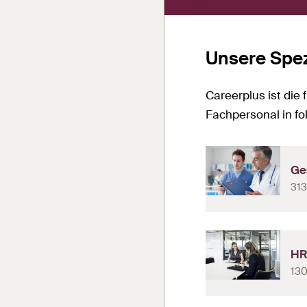
Unsere Spez
Careerplus ist die
Fachpersonal in f
Ge
313
H
130