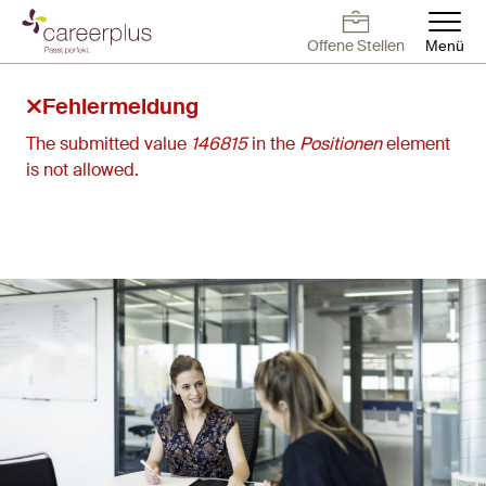
Direkt
zum
Offene Stellen
Menü
Inhalt
Deutsch
Français
English
Offene Stellen
Arbeiten bei
Kontakt
Offene Stellen
Careerplus
Fehlermeldung
The submitted value
146815
in the
Positionen
element
Für Arbeitnehmer
is not allowed.
Für Arbeitgeber
Blog
Über uns