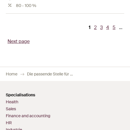
80 - 100 %
Current
1
Page
2
Page
3
Page
4
Page
5
…
Pagination
page
Next page
Home
Die passende Stelle für Sie im Bereich Finanzen
Specialisations
Health
Sales
Finance and accounting
HR
Industrie