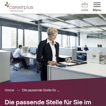
Skip
to
Jobs
Menu
main
Deutsch
Français
English
Jobs
Working at
Contact
Vacancies
content
Careerplus
For candidates
For employers
Blog
About us
Home
Die passende Stelle für Sie im Bereich Finanzen
Die passende Stelle für Sie im