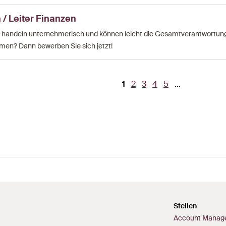
 / Leiter Finanzen
, handeln unternehmerisch und können leicht die Gesamtverantwortung
men? Dann bewerben Sie sich jetzt!
Current
1
Page
2
Page
3
Page
4
Page
5
…
page
Stellen
Account Manage