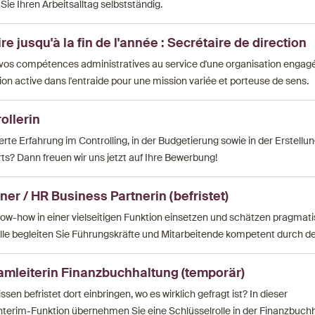
ie Ihren Arbeitsalltag selbstständig.
e jusqu'à la fin de l'année : Secrétaire de direction
vos compétences administratives au service d'une organisation engag
on active dans l'entraide pour une mission variée et porteuse de sens.
ollerin
erte Erfahrung im Controlling, in der Budgetierung sowie in der Erstellu
s? Dann freuen wir uns jetzt auf Ihre Bewerbung!
er / HR Business Partnerin (befristet)
w-how in einer vielseitigen Funktion einsetzen und schätzen pragmat
lle begleiten Sie Führungskräfte und Mitarbeitende kompetent durch de
eamleiterin Finanzbuchhaltung (temporär)
en befristet dort einbringen, wo es wirklich gefragt ist? In dieser
nterim-Funktion übernehmen Sie eine Schlüsselrolle in der Finanzbuch