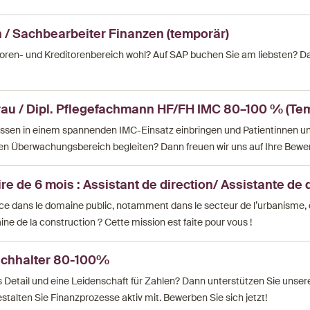
 / Sachbearbeiter Finanzen (temporär)
itoren- und Kreditorenbereich wohl? Auf SAP buchen Sie am liebsten? D
frau / Dipl. Pflegefachmann HF/FH IMC 80–100 % (Te
ssen in einem spannenden IMC-Einsatz einbringen und Patientinnen u
en Überwachungsbereich begleiten? Dann freuen wir uns auf Ihre Bewe
e de 6 mois : Assistant de direction/ Assistante de 
ce dans le domaine public, notamment dans le secteur de l’urbanisme, 
ine de la construction ? Cette mission est faite pour vous !
Buchhalter 80-100%
s Detail und eine Leidenschaft für Zahlen? Dann unterstützen Sie unse
talten Sie Finanzprozesse aktiv mit. Bewerben Sie sich jetzt!