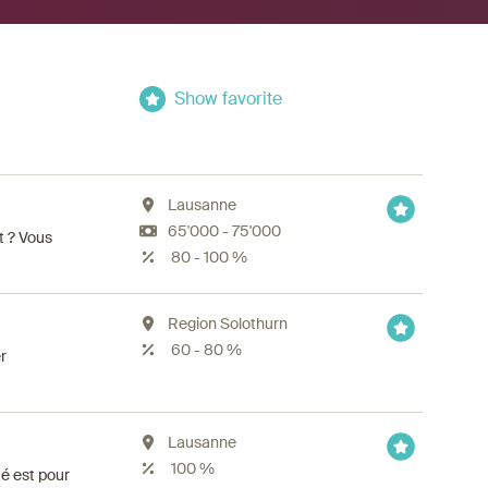
Show favorite
Lausanne
65'000 - 75'000
t ? Vous
80 - 100 %
Region Solothurn
60 - 80 %
r
Lausanne
100 %
é est pour