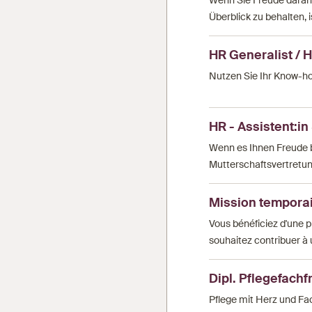
Wenn Sie Freude daran 
Überblick zu behalten, i
HR Generalist / H
Nutzen Sie Ihr Know-ho
HR - Assistent:i
Wenn es Ihnen Freude b
Mutterschaftsvertretu
Mission temporair
Vous bénéficiez d'une 
souhaitez contribuer à 
Dipl. Pflegefach
Pflege mit Herz und F