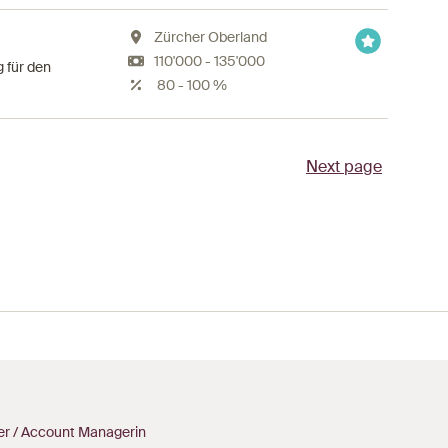
Zürcher Oberland
110'000 - 135'000
 für den
80 - 100 %
Next page
r / Account Managerin