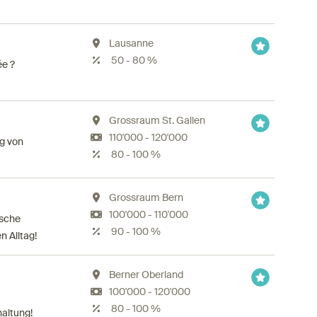
Lausanne
50 - 80 %
ée ?
Grossraum St. Gallen
110'000 - 120'000
ng von
80 - 100 %
Grossraum Bern
100'000 - 110'000
ische
90 - 100 %
n Alltag!
Berner Oberland
100'000 - 120'000
80 - 100 %
haltung!