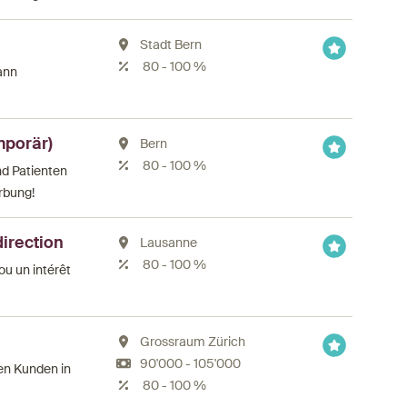
Stadt Bern
80 - 100 %
ann
mporär)
Bern
80 - 100 %
nd Patienten
rbung!
direction
Lausanne
80 - 100 %
ou un intérêt
Grossraum Zürich
90'000 - 105'000
ren Kunden in
80 - 100 %