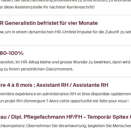
haben, die Geschäftsleitung professionell zu unterstützen, zu koordini
st diese Assistenzstelle Ihr nächster Karriereschritt!
R Generalistin befristet für vier Monate
w, um in einem dynamischen HR-Umfeld Impulse für die Zukunft zu se
n 80-100%
ereitet, im HR‑Alltag kleine und grosse Wunder zu bewirken, dann wird
ng zu Ihrem persönlichen Glanzmoment.
e 4 à 6 mois : Assistant RH / Assistante RH
première expérience en administration RH et êtes disponible rapidemen
un projet RH d'envergure ? Alors cette opportunité est faite pour vous !
frau / Dipl. Pflegefachmann HF/FH – Temporär Spite
achkompetenz: Übernehmen Sie Verantwortung, begleiten Sie Menschen