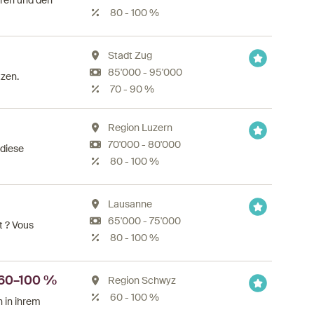
eren und den
80 - 100 %
Stadt Zug
85'000 - 95'000
tzen.
70 - 90 %
Region Luzern
70'000 - 80'000
 diese
80 - 100 %
Lausanne
65'000 - 75'000
t ? Vous
80 - 100 %
x 60–100 %
Region Schwyz
60 - 100 %
 in ihrem