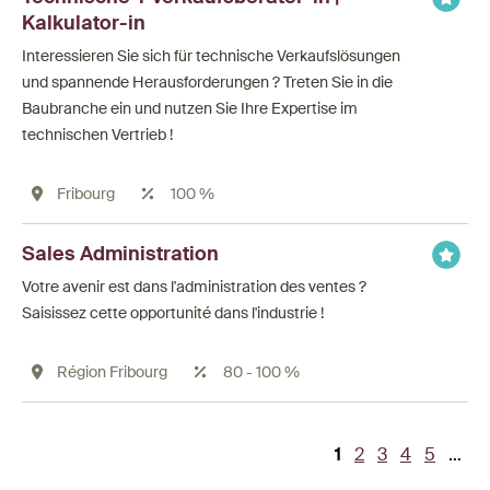
Kalkulator-in
Interessieren Sie sich für technische Verkaufslösungen
und spannende Herausforderungen ? Treten Sie in die
Baubranche ein und nutzen Sie Ihre Expertise im
technischen Vertrieb !
Fribourg
100 %
Sales Administration
Votre avenir est dans l'administration des ventes ?
Saisissez cette opportunité dans l'industrie !
Région Fribourg
80 - 100 %
Page
1
Page
2
Page
3
Page
4
Page
5
…
Pagination
courante