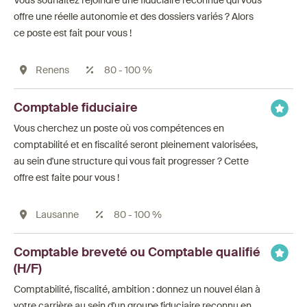
Vous souhaitez rejoindre une fiduciaire reconnue qui vous
offre une réelle autonomie et des dossiers variés ? Alors
ce poste est fait pour vous !
Renens
80 - 100 %
Comptable fiduciaire
Vous cherchez un poste où vos compétences en
comptabilité et en fiscalité seront pleinement valorisées,
au sein d'une structure qui vous fait progresser ? Cette
offre est faite pour vous !
Lausanne
80 - 100 %
Comptable breveté ou Comptable qualifié
(H/F)
Comptabilité, fiscalité, ambition : donnez un nouvel élan à
votre carrière au sein d'un groupe fiduciaire reconnu en