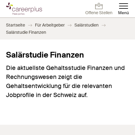
Direkt
zum
Offene Stellen
Menü
Inhalt
Deutsch
Français
English
Offene Stellen
Arbeiten bei
Kontakt
Offene Stellen
Startseite
Für Arbeitgeber
Salärstudien
Careerplus
Salärstudie Finanzen
Für Arbeitnehmer
Salärstudie Finanzen
Für Arbeitgeber
Die aktuellste Gehaltsstudie Finanzen und
Rechnungswesen zeigt die
Blog
Gehaltsentwicklung für die relevanten
Jobprofile in der Schweiz auf.
Über uns