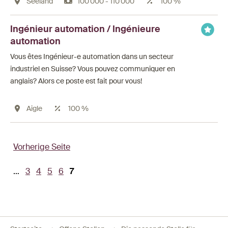
Seeland
100'000 - 110'000
100 %
Ingénieur automation / Ingénieure
automation
Vous êtes Ingénieur-e automation dans un secteur
industriel en Suisse? Vous pouvez communiquer en
anglais? Alors ce poste est fait pour vous!
Aigle
100 %
Vorherige Seite
Seitennummerierung
…
Page
3
Page
4
Page
5
Page
6
Aktuelle
7
Seite