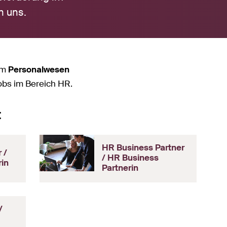
n uns.
 im
Personalwesen
Jobs im Bereich HR.
:
HR Business Partner
 /
/ HR Business
rin
Partnerin
/