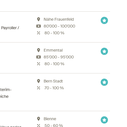
Nähe Frauenfeld
80'000 - 100'000
Payroller /
80 - 100 %
Emmental
85'000 - 95'000
80 - 100 %
Bern Stadt
70 - 100 %
nterim-
eiche
Bienne
50 - 60 %