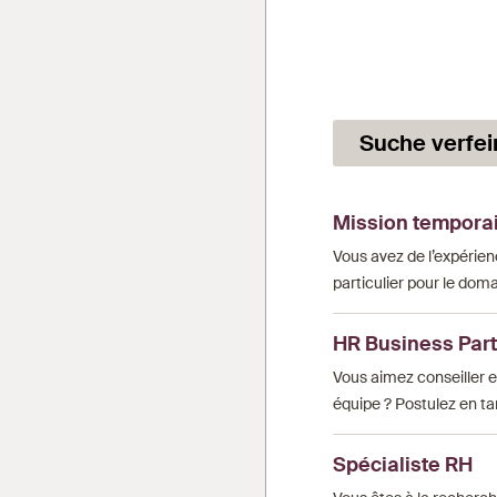
Suche verfei
Mission temporair
Vous avez de l’expérien
particulier pour le doma
HR Business Par
Vous aimez conseiller 
équipe ? Postulez en ta
Spécialiste RH