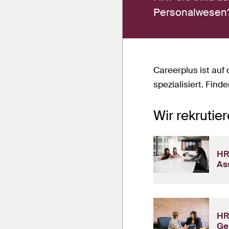
Personalwesen? 
Careerplus ist auf 
spezialisiert. Find
Wir rekrutie
HR
Ass
HR
Gen