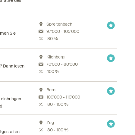
strative des
Spreitenbach
97'000 - 105'000
hmen Sie
80 %
Kilchberg
70'000 - 80'000
n? Dann lesen
100 %
Bern
100'000 - 110'000
 einbringen
80 - 100 %
g!
Zug
80 - 100 %
d gestalten