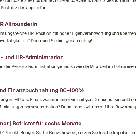
 d’un poste à temps partiel, riche et polyvalent, dans la gestion admini
Postulez dès aujourd’hui.
HR Allrounderin
hslungsreiche HR-Position mit hoher Eigenverantwortung und überne
ve Tätigkeiten? Dann sind Sie hier genau richtig!
- und HR-Administration
t in der Personaladministration genau so wie die Mitarbeit im Lohnwese
und Finanzbuchhaltung 80–100%
rung im HR und Finanzwesen in einer vielseitigen Drehscheibenfunktion
ftsleitung zusammenarbeiten? Dann freuen wir uns auf Ihre Bewerbun
er | Befristet für sechs Monate
t? Perfekt! Bringen Sie Ihr Know-how ein, setzen Sie frische Impulse un