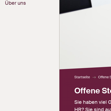
Über uns
Jetzt bewerben
Kandidatensuche
Ihr Profil bei
Vakanz melden
Careerplus
Freigabe
Zeiterfassung
Zeiterfassung
Startseite
Offene S
Offene St
Sie haben viel 
HR? Sie sind au