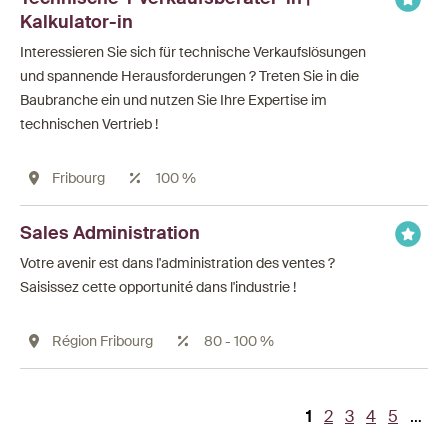
Kalkulator-in
Interessieren Sie sich für technische Verkaufslösungen
und spannende Herausforderungen ? Treten Sie in die
Baubranche ein und nutzen Sie Ihre Expertise im
technischen Vertrieb !
Fribourg
100 %
Sales Administration
Votre avenir est dans l'administration des ventes ?
Saisissez cette opportunité dans l'industrie !
Région Fribourg
80 - 100 %
Aktuelle
1
Page
2
Page
3
Page
4
Page
5
…
Seitennummerierung
Seite