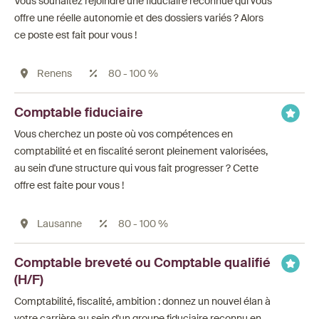
Vous souhaitez rejoindre une fiduciaire reconnue qui vous
offre une réelle autonomie et des dossiers variés ? Alors
ce poste est fait pour vous !
Renens
80 - 100 %
Comptable fiduciaire
Vous cherchez un poste où vos compétences en
comptabilité et en fiscalité seront pleinement valorisées,
au sein d'une structure qui vous fait progresser ? Cette
offre est faite pour vous !
Lausanne
80 - 100 %
Comptable breveté ou Comptable qualifié
(H/F)
Comptabilité, fiscalité, ambition : donnez un nouvel élan à
votre carrière au sein d'un groupe fiduciaire reconnu en