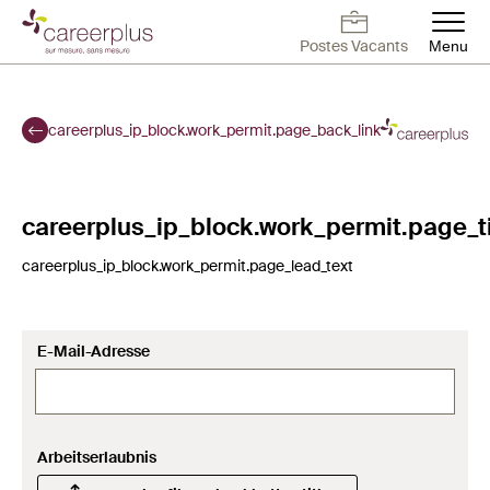
Aller
au
Postes Vacants
Menu
contenu
Deutsch
Français
English
Postes Vacants
Travailler chez
Contact
Postes vacants
principal
Careerplus
careerplus_ip_block.work_permit.page_back_link
Pour candidats
Pour employeurs
careerplus_ip_block.work_permit.page_ti
careerplus_ip_block.work_permit.page_lead_text
Blog
À propos de nous
E-Mail-Adresse
Arbeitserlaubnis