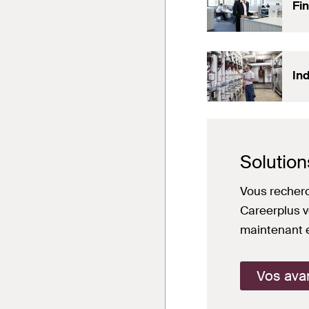
Fi
Ind
Solution
Vous recherc
Careerplus v
maintenant e
Vos av