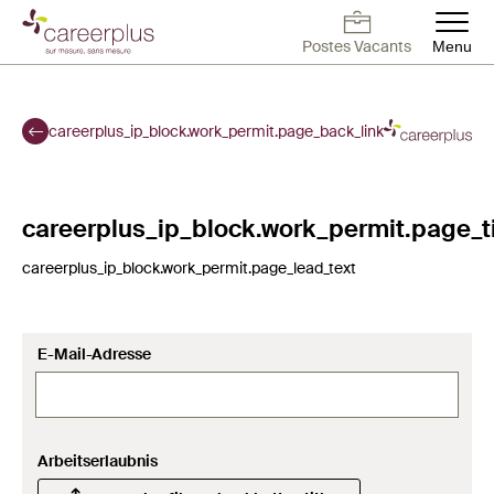
Aller
au
Postes Vacants
Menu
contenu
Deutsch
Français
English
Postes Vacants
Travailler chez
Contact
Postes vacants
principal
Careerplus
careerplus_ip_block.work_permit.page_back_link
Pour candidats
Pour employeurs
careerplus_ip_block.work_permit.page_ti
careerplus_ip_block.work_permit.page_lead_text
Blog
À propos de nous
E-Mail-Adresse
Arbeitserlaubnis