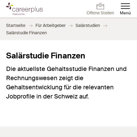
Direkt
zum
Offene Stellen
Menü
Inhalt
Deutsch
Français
English
Offene Stellen
Arbeiten bei
Kontakt
Offene Stellen
Startseite
Für Arbeitgeber
Salärstudien
Careerplus
Salärstudie Finanzen
Für Arbeitnehmer
Salärstudie Finanzen
Für Arbeitgeber
Die aktuellste Gehaltsstudie Finanzen und
Rechnungswesen zeigt die
Blog
Gehaltsentwicklung für die relevanten
Jobprofile in der Schweiz auf.
Über uns