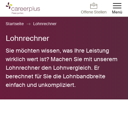
Direkt
zum
Offene Stellen
Menü
Inhalt
Deutsch
Français
English
Offene Stellen
Arbeiten bei
Kontakt
Offene Stellen
Startseite
Lohnrechner
Careerplus
Lohnrechner
Für Arbeitnehmer
Sie möchten wissen, was Ihre Leistung
Für Arbeitgeber
wirklich wert ist? Machen Sie mit unserem
Lohnrechner den Lohnvergleich. Er
Blog
berechnet für Sie die Lohnbandbreite
einfach und unkompliziert.
Über uns