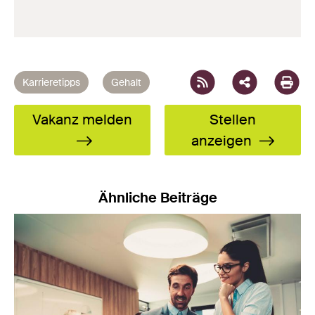
Facebook
X
LinkedIn
XING
WhatsAp
Email
Karrieretipps
Gehalt
Vakanz melden
Stellen
anzeigen
Ähnliche Beiträge