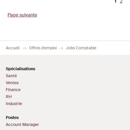
Page
1
Pag
2
Pagination
couran
Page suivante
Accueil
Offres d'emploi
Jobs Comptable
Spécialisations
Santé
Ventes
Finance
RH
Industrie
Postes
Account Manager