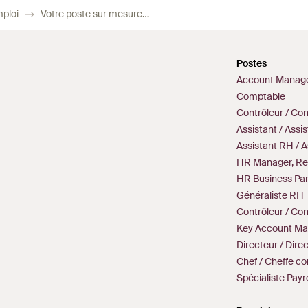
mploi
Votre poste sur mesure dans le secteur des soins et de la santé
Postes
Account Manag
Comptable
Contrôleur / Co
Assistant / Assi
Assistant RH / 
HR Manager, Re
HR Business Par
Généraliste RH
Contrôleur / Con
Key Account Ma
Directeur / Dire
Chef / Cheffe c
Spécialiste Payro