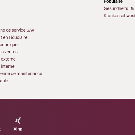
Populaire
Gesundheits- & 
Krankenschwes
nne de service SAV
 en Fiduciaire
technique
des ventes
 externe
 interne
enenne de maintenance
table
e
Xing