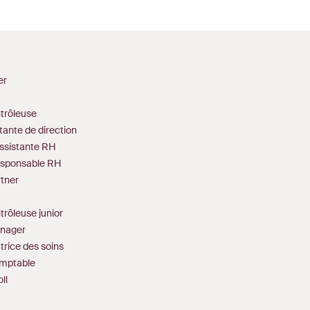
er
ntrôleuse
stante de direction
Assistante RH
sponsable RH
tner
trôleuse junior
nager
ctrice des soins
omptable
ll