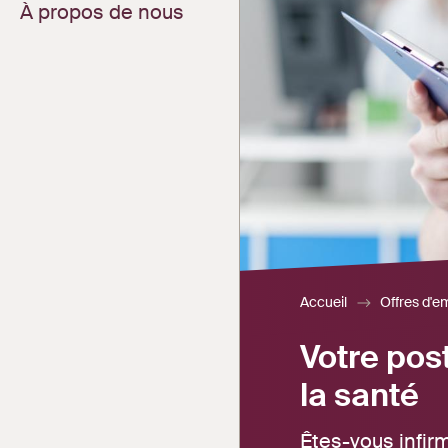
À propos de nous
Recherche de
candidats
Postulez maintenant
Publier un poste
vacant
Votre profil chez
Careerplus
Valider la saisie du
temps
Saisie du temps
Accueil
Offres d'e
Votre pos
la santé
Êtes-vous infir