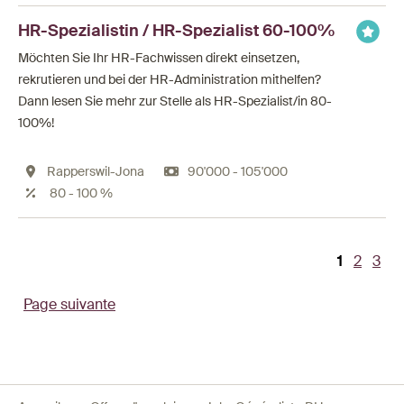
HR-Spezialistin / HR-Spezialist 60-100%
Möchten Sie Ihr HR-Fachwissen direkt einsetzen,
rekrutieren und bei der HR-Administration mithelfen?
Dann lesen Sie mehr zur Stelle als HR-Spezialist/in 80-
100%!
Rapperswil-Jona
90'000 - 105'000
80 - 100 %
Page
1
Page
2
Pag
3
Pagination
courante
Page suivante