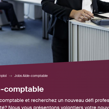
mploi
Jobs Aide-comptable
e-comptable
comptable et recherchez un nouveau défi profe
ité? Nous vous présentons volontiers votre nouv