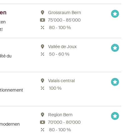
sen
Grossraum Bern
75'000 - 85'000
ten
80 - 100 %
t!
Vallée de Joux
50 - 60 %
lité du
Valais central
100 %
nctionnement
Region Bern
70'000 - 80'000
m modernen
80 - 100 %