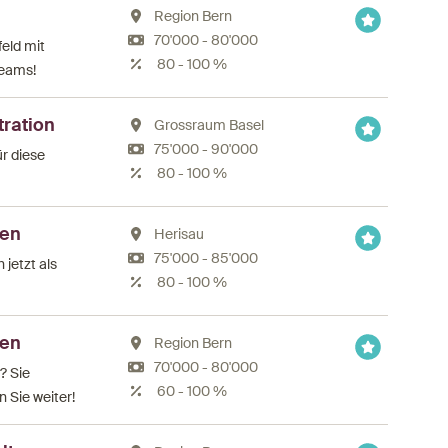
Region Bern
70'000 - 80'000
feld mit
80 - 100 %
Teams!
ration
Grossraum Basel
75'000 - 90'000
r diese
80 - 100 %
sen
Herisau
75'000 - 85'000
 jetzt als
80 - 100 %
sen
Region Bern
70'000 - 80'000
? Sie
60 - 100 %
 Sie weiter!