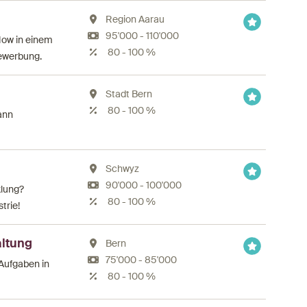
Region Aarau
95'000 - 110'000
How in einem
80 - 100 %
Bewerbung.
Stadt Bern
80 - 100 %
ann
Schwyz
90'000 - 100'000
klung?
80 - 100 %
trie!
altung
Bern
75'000 - 85'000
 Aufgaben in
80 - 100 %