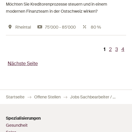
Möchten Sie Kreditorenprozesse steuern und in einem
modernen Finanzteam in der Ostschweiz wirken?
Rheintal
75'000 - 85'000
80 %
Aktuelle
1
Page
2
Page
3
Pag
4
Seitennummerierung
Seite
Nächste Seite
Startseite
Offene Stellen
Jobs Sachbearbeiter / Sachbearbeiterin Rechnungswesen
Spezialisierungen
Gesundheit