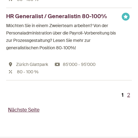
HR Generalist / Generalistin 80-100%
Möchten Sie in einem Zweierteam arbeiten? Von der
Personaladministration über die Payroll-Vorbereitung bis
zur Prozessgestaltung? Lesen Sie mehr zur
generalistischen Position 80-100%!
Zürich Glattpark
85'000 - 95'000
80 - 100 %
Aktuel
1
Pag
2
Seitennummerierung
Seite
Nächste Seite