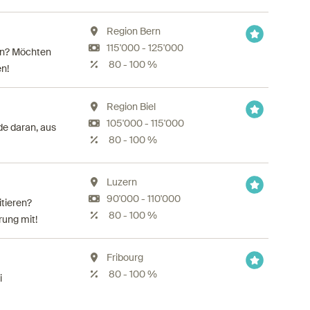
Region Bern
115'000 - 125'000
ten? Möchten
80 - 100 %
n!
Region Biel
105'000 - 115'000
de daran, aus
80 - 100 %
Luzern
90'000 - 110'000
tieren?
80 - 100 %
rung mit!
Fribourg
80 - 100 %
i