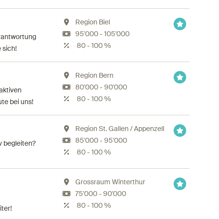
Region Biel
95'000 - 105'000
rantwortung
80 - 100 %
 sich!
Region Bern
80'000 - 90'000
aktiven
80 - 100 %
te bei uns!
Region St. Gallen / Appenzell
85'000 - 95'000
v begleiten?
80 - 100 %
Grossraum Winterthur
75'000 - 90'000
80 - 100 %
ter!