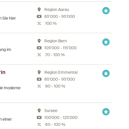
Region Aarau
85'000 - 95'000
n Sie hier
100 %
Region Bern
105'000 - 115'000
tung im
70 - 100 %
rin
Region Emmental
85'000 - 95'000
80 - 100 %
Sie moderne
Sursee
100'000 - 125'000
n einer
60 - 100 %