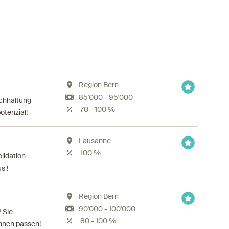
Region Bern
85'000 - 95'000
uchhaltung
70 - 100 %
otenzial!
Lausanne
100 %
lidation
s !
Region Bern
90'000 - 100'000
 Sie
80 - 100 %
hnen passen!