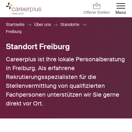
Direkt
zum
Offene Stellen
Menü
Inhalt
Deutsch
Français
English
Offene Stellen
Arbeiten bei
Kontakt
Offene Stellen
Startseite
Über uns
Standorte
Careerplus
Freiburg
Für Arbeitnehmer
Standort Freiburg
Careerplus ist Ihre lokale Personalberatung
Für Arbeitgeber
in Freiburg. Als erfahrene
Rekrutierungsspezialisten für die
Blog
Stellenvermittlung von qualifizierten
Fachpersonen unterstützen wir Sie gerne
Über uns
direkt vor Ort.