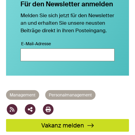
Für den Newsletter anmelden
Melden Sie sich jetzt für den Newsletter
an und erhalten Sie unsere neusten
Beiträge direkt in ihren Posteingang.
E-Mail-Adresse
ok
nkedIn
XING
WhatsApp
Email
Management
Personalmanagement
Vakanz melden