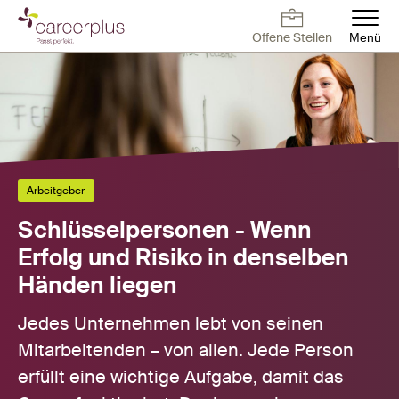
Direkt
zum
Offene Stellen
Menü
Inhalt
Deutsch
Français
English
Offene Stellen
Arbeiten bei
Kontakt
Offene Stellen
Careerplus
Für Arbeitnehmer
Für Arbeitgeber
Arbeitgeber
Schlüsselpersonen - Wenn
Blog
Erfolg und Risiko in denselben
Händen liegen
Über uns
Jedes Unternehmen lebt von seinen
Mitarbeitenden – von allen. Jede Person
erfüllt eine wichtige Aufgabe, damit das