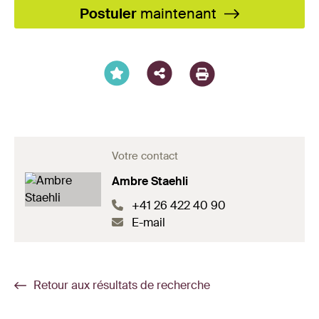
Facebook
X
LinkedIn
XING
WhatsA
Email
Postuler
maintenant
Votre contact
Ambre Staehli
+41 26 422 40 90
E-mail
Retour aux résultats de recherche