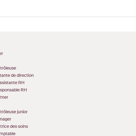
er
ntrôleuse
stante de direction
Assistante RH
sponsable RH
tner
trôleuse junior
nager
ctrice des soins
omptable