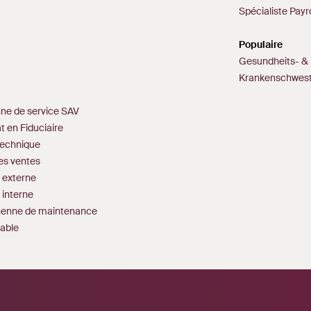
Spécialiste Payro
Populaire
Gesundheits- & 
Krankenschwes
nne de service SAV
 en Fiduciaire
technique
des ventes
 externe
 interne
enenne de maintenance
table