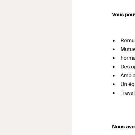
Vous pouv
Rémun
Mutue
Format
Des op
Ambian
Un équ
Travai
Nous avon