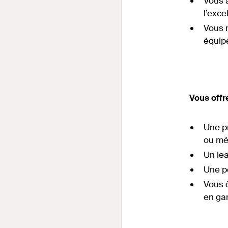
Vous 
l’exce
Vous 
équip
Vous offr
Une p
ou mé
Un lea
Une pe
Vous ê
en gar