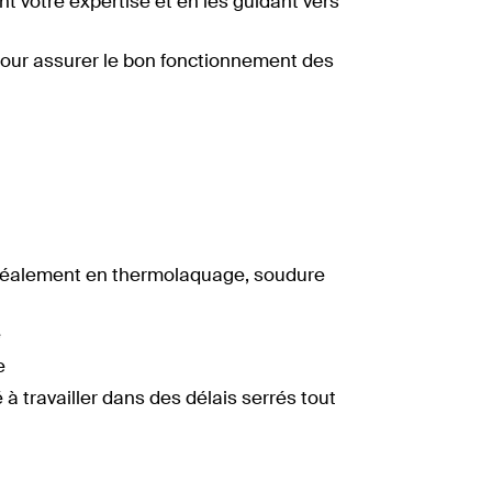
votre expertise et en les guidant vers
our assurer le bon fonctionnement des
déalement en thermolaquage, soudure
e
e
 à travailler dans des délais serrés tout