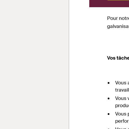
Pour notr
galvanisa
Vos tâche
Vous 
travai
Vous v
produ
Vous p
perfo