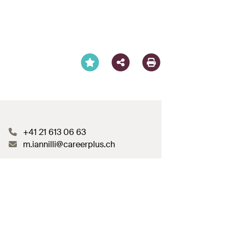
Facebook
X
LinkedIn
XING
WhatsA
Emai
+41 21 613 06 63
m.iannilli@careerplus.ch