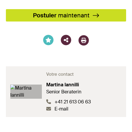
Facebook
X
LinkedIn
XING
WhatsA
Email
Postuler
maintenant
Votre contact
Martina Iannilli
Senior Beraterin
+41 21 613 06 63
E-mail