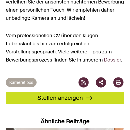
verleihen Sie der ansonsten nüchternen Bewerbung
einen persönlichen Touch. Wir empfehlen daher
unbedingt: Kamera an und lächeln!
Vom professionellen CV über den klugen
Lebenslauf bis hin zum erfolgreichen
Vorstellungsgespräch: Viele weitere Tipps zum
Facebook
X
LinkedIn
XING
WhatsAp
Email
Bewerbungsprozess finden Sie in unserem
Dossier
.
Karrieretipps
Stellen anzeigen
Ähnliche Beiträge