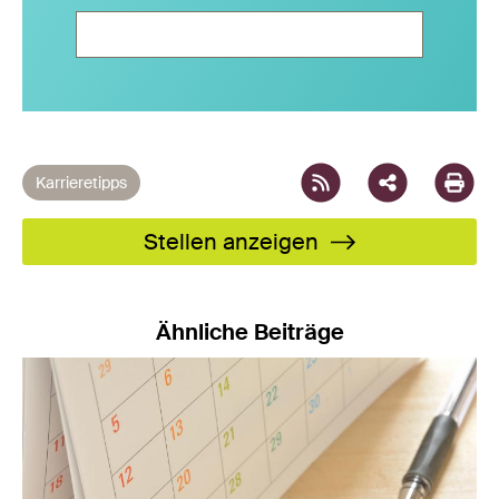
Facebook
X
LinkedIn
XING
WhatsAp
Email
Karrieretipps
Stellen anzeigen
Ähnliche Beiträge