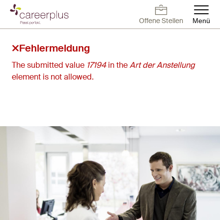
Direkt
zum
Offene Stellen
Menü
Inhalt
Deutsch
Français
English
Offene Stellen
Arbeiten bei
Kontakt
Offene Stellen
Careerplus
Fehlermeldung
The submitted value
17194
in the
Art der Anstellung
Für Arbeitnehmer
element is not allowed.
Für Arbeitgeber
Blog
Über uns