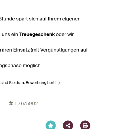
e Stunde spart sich auf Ihrem eigenen
n uns ein
Treuegeschenk
oder wir
rären Einsatz (mit Vergünstigungen auf
tungsphase möglich
:-)
 sind Sie dran: Bewerbung her!
Facebook
X
LinkedIn
XING
WhatsA
Emai
ID 675902