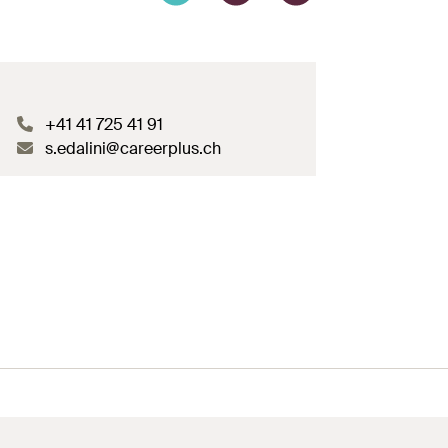
+41 41 725 41 91
s.edalini@careerplus.ch