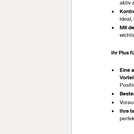
aktiv 
Kontr
ideal,
Mit d
wicht
Ihr Plus 
Eine 
Vorte
Positi
Beste
Vorau
Ihre t
perfe