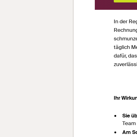
In der Re
Rechnung
schmunzel
täglich M
dafür, da
zuverläss
Ihr Wirku
Sie ü
Team 
Am Sc