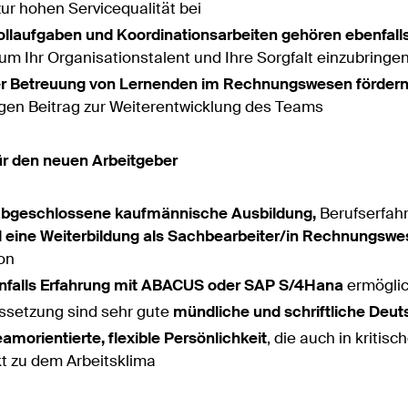
zur hohen Servicequalität bei
ollaufgaben und Koordinationsarbeiten gehören ebenfall
 um Ihr Organisationstalent und Ihre Sorgfalt einzubringe
er Betreuung von Lernenden im Rechnungswesen förder
igen Beitrag zur Weiterentwicklung des Teams
für den neuen Arbeitgeber
abgeschlossene kaufmännische Ausbildung,
Berufserfah
il eine Weiterbildung als Sachbearbeiter/in Rechnungsw
on
nfalls Erfahrung mit ABACUS oder SAP S/4Hana
ermöglic
ssetzung sind sehr gute
mündliche und schriftliche Deu
eamorientierte, flexible Persönlichkeit
, die auch in kritis
kt zu dem Arbeitsklima