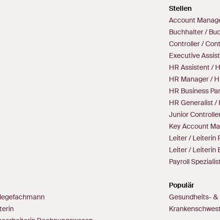
Stellen
Account Manage
Buchhalter / Buc
Controller / Cont
Executive Assist
HR Assistent / H
HR Manager / H
HR Business Part
HR Generalist /
Junior Controller
Key Account Ma
Leiter / Leiteri
Leiter / Leiteri
Payroll Spezialist
Populär
 Pflegefachmann
Gesundheits- & 
terin
Krankenschwes