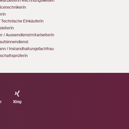
bearbeiterin Rechnungswesen
icetechnikerin
rin
/ Technische Einkäuferin
sleiterin
r / Aussendienstmitarbeiterin
aufsinnendienst
nn / Instandhaltungsfachfrau
tschaftsprüferin
e
Xing