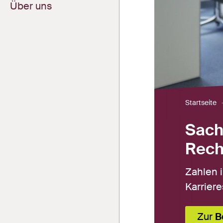
Über uns
Jetzt bewerben
Kandidatensuche
Ihr Profil bei
Vakanz melden
Careerplus
Freigabe
Zeiterfassung
Zeiterfassung
Startseite
Sach
Rec
Zahlen i
Karriere
Zur
B