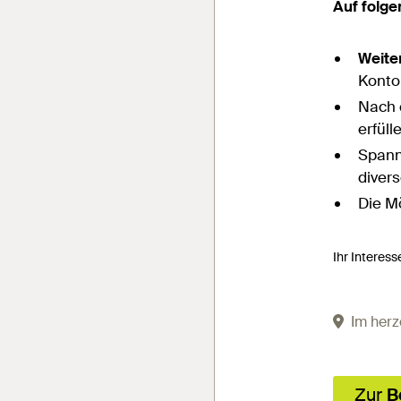
Auf folge
Weite
Konto 
Nach 
erfül
Span
diver
Die M
Ihr Interess
Im herz
Zur
B