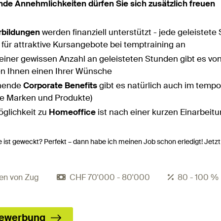
nde Annehmlichkeiten dürfen Sie sich zusätzlich freuen
rbildungen
werden finanziell unterstützt - jede geleistet
für attraktive Kursangebote bei temptraining an
einer gewissen Anzahl an geleisteten Stunden gibt es vo
len Ihnen einen Ihrer Wünsche
nende
Corporate Benefits
gibt es natürlich auch im tempo
se Marken und Produkte)
öglichkeit zu
Homeoffice
ist nach einer kurzen Einarbei
e ist geweckt? Perfekt – dann habe ich meinen Job schon erledigt! Jetzt
en von Zug
CHF 70'000 - 80'000
80 - 100 %
ewerbung