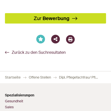
Facebook
X
LinkedIn
XING
WhatsA
Email
Zur
Bewerbung
Zurück zu den Suchresultaten
Startseite
Offene Stellen
Dipl. Pflegefachfrau/ Pflegefachmann HF-Temporär | Sommerkässeli schon gefüllt?
Spezialisierungen
Gesundheit
Sales