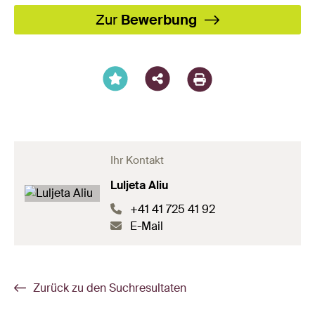
Facebook
X
LinkedIn
XING
WhatsA
Email
Zur
Bewerbung
Ihr Kontakt
Luljeta Aliu
+41 41 725 41 92
E-Mail
Zurück zu den Suchresultaten