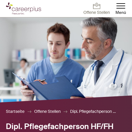
Direkt
zum
Offene Stellen
Menü
Inhalt
Deutsch
Français
English
Offene Stellen
Arbeiten bei
Kontakt
Offene Stellen
Careerplus
Für Arbeitnehmer
Für Arbeitgeber
Blog
Über uns
Startseite
Offene Stellen
Dipl. Pflegefachperson HF/FH Chirurgie – Temporär
Dipl. Pflegefachperson HF/FH