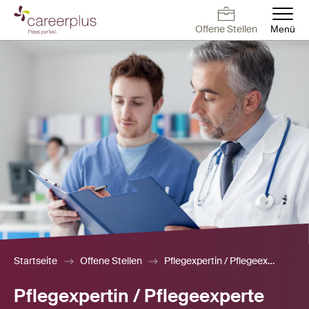
Direkt
zum
Offene Stellen
Menü
Inhalt
Deutsch
Français
English
Offene Stellen
Arbeiten bei
Kontakt
Offene Stellen
Careerplus
Für Arbeitnehmer
Für Arbeitgeber
Blog
Über uns
Startseite
Offene Stellen
Pflegexpertin / Pflegeexperte 80-100 %
Pflegexpertin / Pflegeexperte