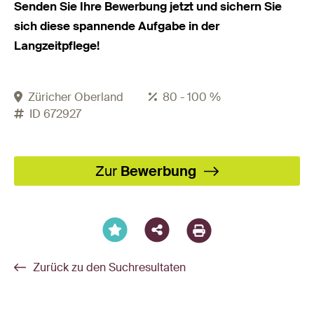
Senden Sie Ihre Bewerbung jetzt und sichern Sie
sich diese spannende Aufgabe in der
Langzeitpflege!
Züricher Oberland
80 - 100 %
ID 672927
Facebook
X
LinkedIn
XING
WhatsA
Email
Zur
Bewerbung
Zurück zu den Suchresultaten