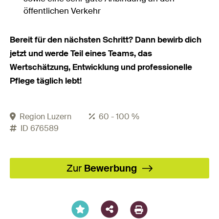
öffentlichen Verkehr
Bereit für den nächsten Schritt? Dann bewirb dich
jetzt und werde Teil eines Teams, das
Wertschätzung, Entwicklung und professionelle
Pflege täglich lebt!
Region Luzern
60 - 100 %
ID 676589
Facebook
X
LinkedIn
XING
WhatsA
Email
Zur
Bewerbung