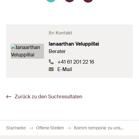
Ihr Kontakt
Ianaarthan Veluppillai
Berater
+41 61 201 22 16
E-Mail
Zurück zu den Suchresultaten
Startseite
Offene Stellen
Komm temporär zu uns – und bleib, wenn’s passt! Fachfrau / Fachmann Gesundheit (60–100%)