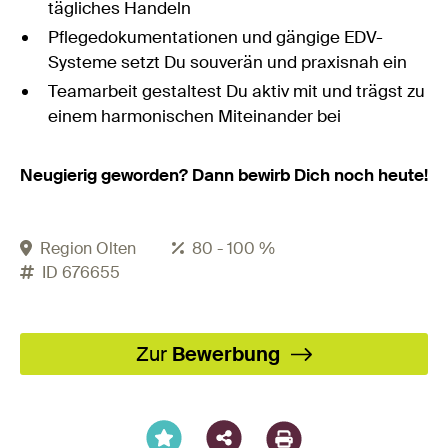
tägliches Handeln
Pflegedokumentationen und gängige EDV-
Systeme setzt Du souverän und praxisnah ein
Teamarbeit gestaltest Du aktiv mit und trägst zu
einem harmonischen Miteinander bei
Neugierig geworden? Dann bewirb Dich noch heute!
Region Olten
80 - 100 %
ID 676655
Facebook
X
LinkedIn
XING
WhatsA
Email
Zur
Bewerbung