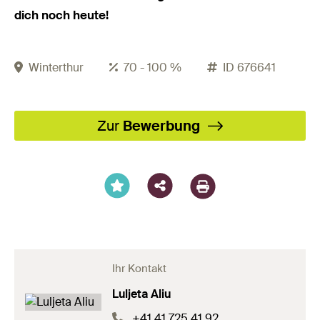
dich noch heute!
Winterthur
70 - 100 %
ID 676641
Facebook
X
LinkedIn
XING
WhatsA
Email
Zur
Bewerbung
Ihr Kontakt
Luljeta Aliu
+41 41 725 41 92