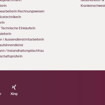
terin
Krankenschwes
bearbeiterin Rechnungswesen
icetechnikerin
rin
/ Technische Einkäuferin
sleiterin
r / Aussendienstmitarbeiterin
aufsinnendienst
nn / Instandhaltungsfachfrau
tschaftsprüferin
e
Xing