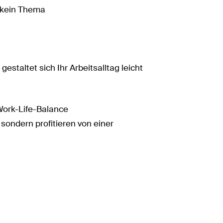
e kein Thema
estaltet sich Ihr Arbeitsalltag leicht
 Work-Life-Balance
sondern profitieren von einer
Facebook
X
LinkedIn
XING
WhatsA
Emai