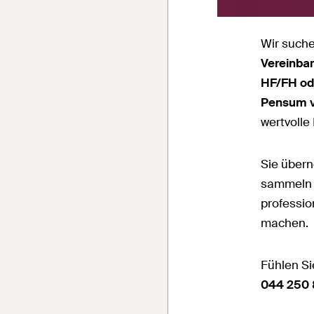
Wir suche
Vereinba
HF/FH od
Pensum 
wertvolle
Sie übern
sammeln d
professio
machen.
Fühlen Si
044 250 