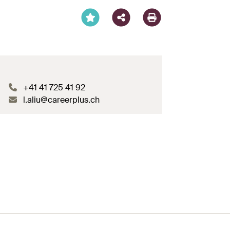
+41 41 725 41 92
l.aliu@careerplus.ch