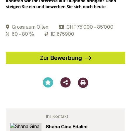
Konnten wir Ihr Interesse auf Flughöhe bringen? Dann
steigen Sie ein und bewerben Sie sich noch heute
Grossraum Olten
CHF 75'000 - 85'000
60 - 80 %
ID 675900
Facebook
X
LinkedIn
XING
WhatsA
Email
Zur
Bewerbung
Ihr Kontakt
Shana Gina Edalini