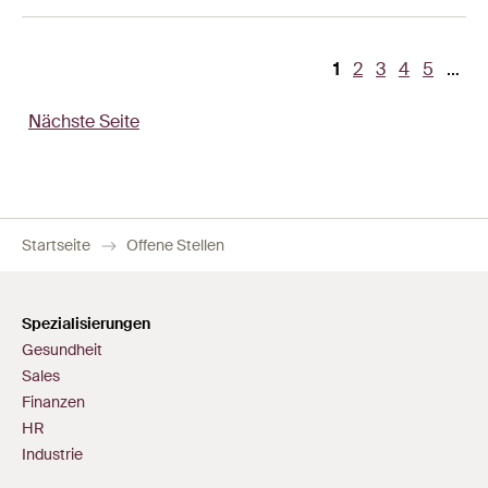
Aktuelle
1
Page
2
Page
3
Page
4
Page
5
…
Seitennummerierung
Seite
Nächste Seite
Startseite
Offene Stellen
Spezialisierungen
Gesundheit
Sales
Finanzen
HR
Industrie